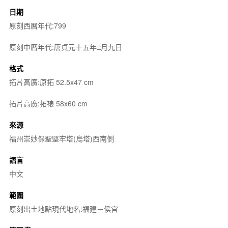
日期
原刻西曆年代:799
原刻中曆年代:唐貞元十五年□月九日
格式
拓片高廣:原拓 52.5x47 cm
拓片高廣:拓裱 58x60 cm
來源
福州崇妙保聖堅牢塔(烏塔)西南側
語言
中文
範圍
原刻出土地點現代地名:福建－侯官