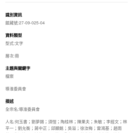
識別資訊
館藏號:27-09-025-04
資料類型
型式:文字
層次:冊
主題與關鍵字
檔案
導淮委員會
描述
全宗名:導淮委員會
人名:何玉書；劉夢錫；須愷；陶桂林；陳果夫；朱敏；李經文；林
平一；劉允衡；蔣中正；邱顯銘；吳溢；徐汝梅；雷鴻基；趙雨