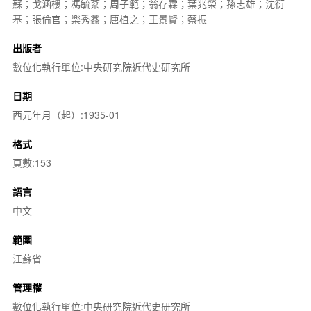
蘇；戈涵樓；馮毓棻；周子範；翁存霖；葉兆榮；孫志雄；沈衍
基；張倫官；樂秀鑫；唐植之；王景賢；蔡振
出版者
數位化執行單位:中央研究院近代史研究所
日期
西元年月（起）:1935-01
格式
頁數:153
語言
中文
範圍
江蘇省
管理權
數位化執行單位:中央研究院近代史研究所