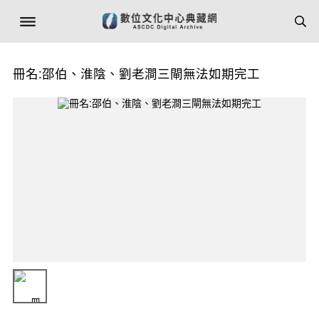
冊名:邵伯、淮陰、劉老澗三閘無法如期完工