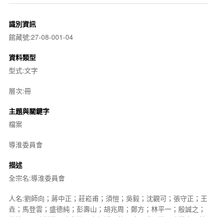
識別資訊
館藏號:27-08-001-04
資料類型
型式:文字
層次:冊
主題與關鍵字
檔案
導淮委員會
描述
全宗名:導淮委員會
人名:劉師向；蔣中正；莊崧甫；須愷；吳毅；沈觀可；張守正；王
垚；馬登雲；盛德純；彭壽山；胡兆周；鄭方；林平一；殷誠之；