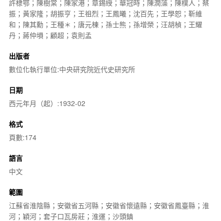
許棣鄂；陳樹棠；陳家港；章錫綬；華冠時；陳潤藻；陳樸人；蔡
振；黃家隆；胡振亨；王祖烈；王鳳曦；沈百先；王學恕；靳維
和；陳其勳；王種＊；唐元棟；孫士熊；孫增榮；汪胡楨；王耀
丹；蔣仲塤；顧超；袁則孟
出版者
數位化執行單位:中央研究院近代史研究所
日期
西元年月（起）:1932-02
格式
頁數:174
語言
中文
範圍
江蘇省淮陰縣；安徽省五河縣；安徽省懷遠縣；安徽省鳳臺縣；淮
河；穎河；套子口瓦房莊；淮運；沙頭鎮