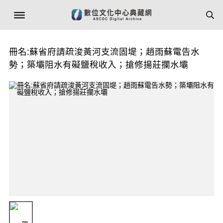
冊名:蘇省府請疏浚黃河支流固堤；趙雨蘇電告水
勢；築壩阻水有礙鹽稅收入；搶修揚莊攔水壩