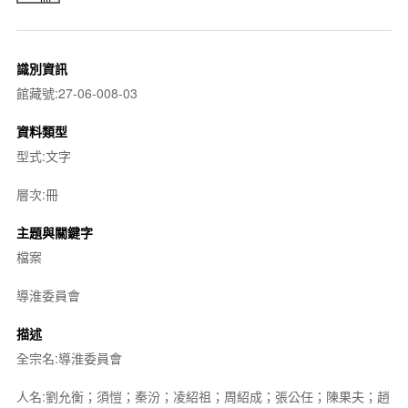
識別資訊
館藏號:27-06-008-03
資料類型
型式:文字
層次:冊
主題與關鍵字
檔案
導淮委員會
描述
全宗名:導淮委員會
人名:劉允衡；須愷；秦汾；凌紹祖；周紹成；張公任；陳果夫；趙