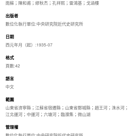
雨蘇；陳和甫；繆秋杰；孔祥熙；雷鴻基；戈涵樓
出版者
數位化執行單位:中央研究院近代史研究所
日期
西元年月（起）:1935-07
格式
頁數:42
語言
中文
範圍
山東省濟寧縣；江蘇省宿遷縣；山東省鄄城縣；趙王河；洙水河；
江北運河；中運河；六塘河；臨濮集；微山湖
管理權
數位化執行單位:中央研究院近代史研究所