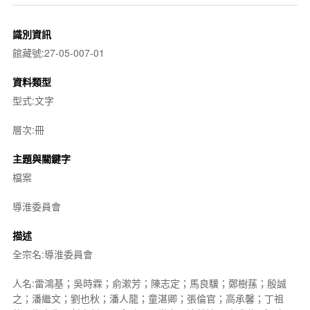
識別資訊
館藏號:27-05-007-01
資料類型
型式:文字
層次:冊
主題與關鍵字
檔案
導淮委員會
描述
全宗名:導淮委員會
人名:雷鴻基；吳時霖；俞漱芳；陳志定；馬良驥；鄭樹蓀；殷誠
之；潘繼文；劉也秋；潘人龍；童湛卿；張倫官；高承馨；丁祖