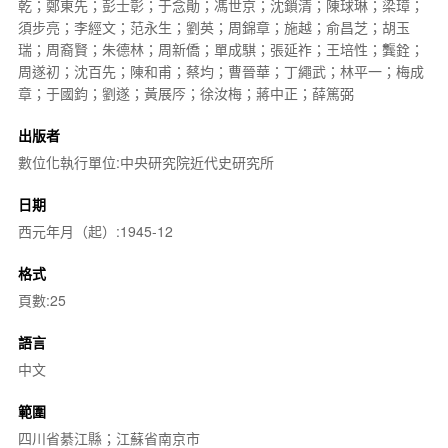
乾；鄭東先；彭士彰；于念勛；馮世京；沈鎖清；陳球琳；梁璋；
須步亮；李經文；范永生；劉英；周錦章；施越；俞昌芝；胡玉
瑞；周裔賢；朱德林；周新僑；單成騏；張延祚；王培性；龔銓；
周遂初；沈百先；陳和甫；蔡均；曹晉華；丁繩武；林平一；梅成
章；于國鈞；劉遂；黃展㕂；徐汝梅；蔣中正；薛篤弼
出版者
數位化執行單位:中央研究院近代史研究所
日期
西元年月（起）:1945-12
格式
頁數:25
語言
中文
範圍
四川省綦江縣；江蘇省南京市