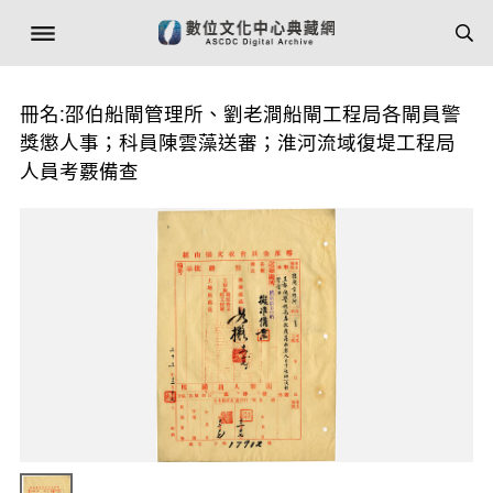
冊名:邵伯船閘管理所、劉老澗船閘工程局各閘員警
獎懲人事；科員陳雲藻送審；淮河流域復堤工程局
人員考覈備查