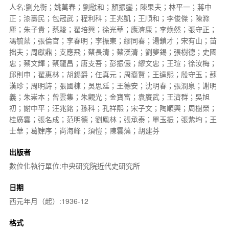
人名:劉允衡；姚萬春；劉慰和；顏振鑾；陳果夫；林平一；蔣中
正；漆壽民；包冠武；程利科；王兆凱；王順和；李俊傑；陳滌
塵；朱子貴；蔡駿；翟培興；徐光華；應濟康；李煥然；張守正；
馮毓棻；張倫官；李春明；李振東；繆同春；湯鎖才；宋有山；苗
拙夫；周獻鼎；支應飛；蔡長清；蔡漢清；劉夢錫；張樹德；史國
忠；蔡文輝；蔡龍昌；唐支吾；彭振儼；繆文忠；王瑄；徐汝梅；
邱則申；翟惠林；胡錫爵；任真元；周裔賢；王達熙；殷守玉；蘇
漢珍；周明詩；張國棟；吳思廷；王德安；沈明春；張潤泉；謝明
義；朱崇本；曾雲集；朱觀光；金寶富；袁賡武；王濟群；吳旭
初；謝中平；汪兆銘；孫科；孔祥熙；宋子文；陶順興；周樹榮；
桂廣雲；張名成；范明德；劉鳳林；張承泰；單玉振；張紫均；王
士華；葛肄序；尚海峰；須愷；陳雲藻；胡建芬
出版者
數位化執行單位:中央研究院近代史研究所
日期
西元年月（起）:1936-12
格式