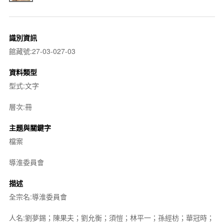
識別資訊
館藏號:27-03-027-03
資料類型
型式:文字
層次:冊
主題與關鍵字
檔案
導淮委員會
描述
全宗名:導淮委員會
人名:劉夢錫；陳果夫；劉允衡；須愷；林平一；孫經枋；華冠時；