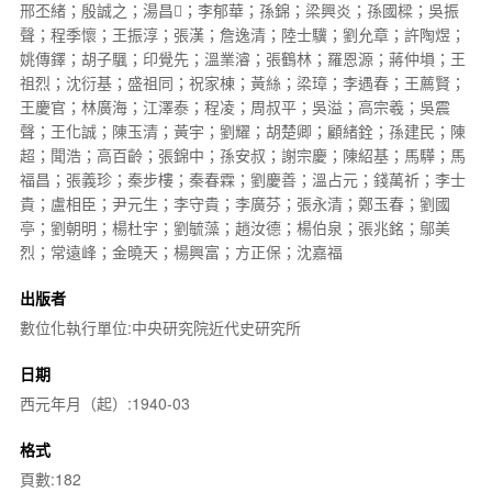
邢丕緒；殷誠之；湯昌𥟏；李郁華；孫錦；梁興炎；孫國樑；吳振
聲；程季懷；王振淳；張漢；詹逸清；陸士驥；劉允章；許陶煜；
姚傳鐸；胡子颿；印覺先；溫業濬；張鶴林；羅恩源；蔣仲塤；王
祖烈；沈衍基；盛祖同；祝家棟；黃絲；梁璋；李遇春；王薦賢；
王慶官；林廣海；江澤泰；程凌；周叔平；吳溢；高宗羲；吳震
聲；王化誠；陳玉清；黃宇；劉耀；胡楚卿；顧緒銓；孫建民；陳
超；聞浩；高百齡；張錦中；孫安叔；謝宗慶；陳紹基；馬驊；馬
福昌；張義珍；秦步樓；秦春霖；劉慶善；溫占元；錢萬祈；李士
貴；盧相臣；尹元生；李守貴；李廣芬；張永清；鄭玉春；劉國
亭；劉朝明；楊杜宇；劉毓藻；趙汝德；楊伯泉；張兆銘；鄔美
烈；常遠峰；金曉天；楊興富；方正保；沈嘉福
出版者
數位化執行單位:中央研究院近代史研究所
日期
西元年月（起）:1940-03
格式
頁數:182