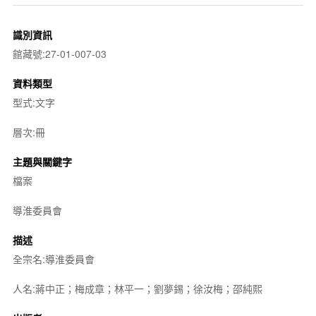
識別資訊
館藏號:27-01-007-03
資料類型
型式:文字
層次:冊
主題與關鍵字
檔案
導淮委員會
描述
全宗名:導淮委員會
人名:蔣中正；梅成章；林平一；劉夢錫；徐汝梅；邵純熙