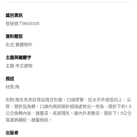
識別資訊
登錄號:T9600335
資料類型
形式:實體物件
主題與關鍵字
主題:考古遺物
描述
材質:陶
形制:橙灰色夾砂頁岩屑豆形器、口緣厚實、近水平外張弧向上、尖
唇、頸折弧角轉、口緣內側與頸折相接處修出一夾角、頸折下約1.5
公分角轉內收、器腹深、底部殘失。器內外表敷泥、頸折下1.5公分
寬處飾繩紋、器腹無紋。
出版者