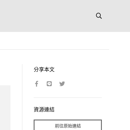
分享本文
資源連結
前往原始連結