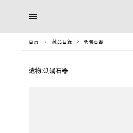
首頁
藏品目錄
砥礪石器
遺物:砥礪石器