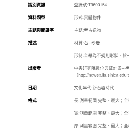
識別資訊
登錄號:T9600154
資料類型
形式:實體物件
主題與關鍵字
主題:考古遺物
描述
材質:石─砂岩
形制:全器為不規則形狀，於
出版者
中央研究院數位典藏計畫--
（http://ndweb.iis.sinica.ed
日期
文化年代:新石器時代
格式
長:測量範圍 完整、最大；全器 
寬:測量範圍 完整、最大；全器 
厚:測量範圍 完整、最大；全器 