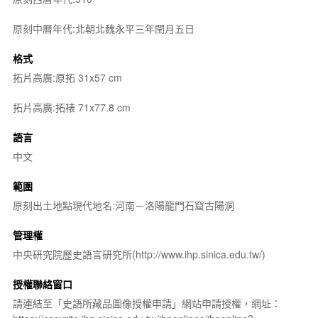
原刻中曆年代:北朝北魏永平三年閏月五日
格式
拓片高廣:原拓 31x57 cm
拓片高廣:拓裱 71x77.8 cm
語言
中文
範圍
原刻出土地點現代地名:河南－洛陽龍門石窟古陽洞
管理權
中央研究院歷史語言研究所(http://www.ihp.sinica.edu.tw/)
授權聯絡窗口
請連結至「史語所藏品圖像授權申請」網站申請授權，網址：