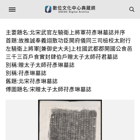
主要題名:北宋武官左驍衛上將軍苻彥琳墓誌并序
首題:故推誠奉義翊散功臣開府儀同三司檢校太尉行
左驍衛上將軍[兼御史大夫]上柱國武都郡開國公食邑
三千三百戶食實封肆伯戶贈太子太師苻君墓誌
別稱:贈太子太師苻彥琳墓誌
別稱:苻彥琳墓誌
舊題:北宋苻彥琳墓誌
傅圖題名:宋贈太子太師苻彥琳墓誌