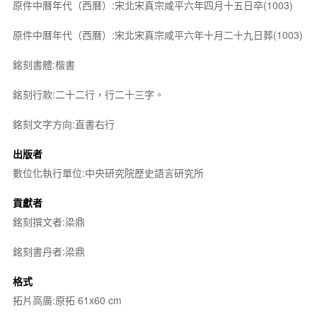
原件中曆年代（西曆）:宋北宋真宗咸平六年四月十五日卒(1003)
原件中曆年代（西曆）:宋北宋真宗咸平六年十月二十九日葬(1003)
銘刻書體:楷書
銘刻行款:二十二行，行二十三字。
銘刻文字方向:直書右行
出版者
數位化執行單位:中央研究院歷史語言研究所
貢獻者
銘刻撰文者:梁鼎
銘刻書丹者:梁鼎
格式
拓片高廣:原拓 61x60 cm