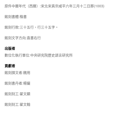
原件中曆年代（西曆）:宋北宋真宗咸平六年三月十二日葬(1003)
銘刻書體:楷書
銘刻行款:三十五行，行三十五字。
銘刻文字方向:直書右行
出版者
數位化執行單位:中央研究院歷史語言研究所
貢獻者
銘刻撰文者:魏用
銘刻書丹者:楊儼
銘刻刻工:翟文顯
銘刻刻工:翟文翰