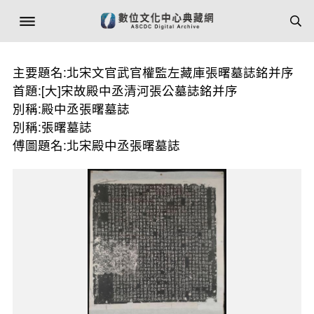
主要題名:北宋文官武官權監左藏庫張曙墓誌銘并序
首題:[大]宋故殿中丞清河張公墓誌銘并序
別稱:殿中丞張曙墓誌
別稱:張曙墓誌
傅圖題名:北宋殿中丞張曙墓誌