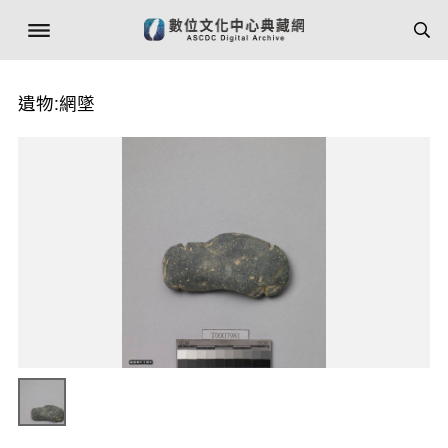
遺物:網墜