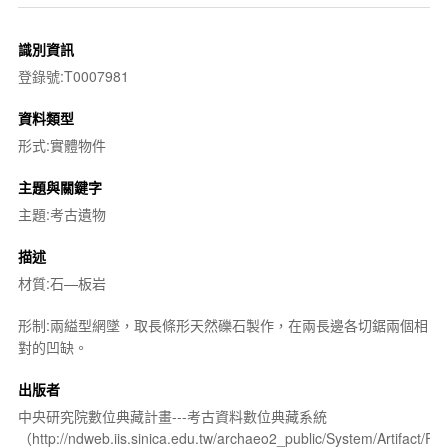
識別資訊
登錄號:T0007981
資料類型
形式:實體物件
主題與關鍵字
主題:考古遺物
描述
材質:石—板岩
形制:兩縊型網墜，取長條形天然礫石製作，在兩長邊各切鋸兩個相
對的凹缺。
出版者
中央研究院數位典藏計畫---考古資料數位典藏系統
（http://ndweb.iis.sinica.edu.tw/archaeo2_public/System/Artifact