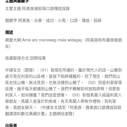
主題與關鍵字
主要主題:阿美族諸部落口語傳說採錄
關鍵字:阿美族、台東、成功、小馬、口語、傳說、採錄
描述
摘要大綱:Amis ato manowag mala widagay（阿美族和布農族做朋
友）
收藏取得方式:田野採集
中譯全文（節錄）:（01）我現在所講的，屬於現代人的話，山豬到
處可見在利家的山區裡，是放下陷阱捕獲的。到了現在，我們到山
區去找山豬，無法見到，也無法捕到山豬了。 （02）但是利家部落
這裡，幾乎每天都捕到山豬了。我們不瞭解如何放陷阱啊！但那些
利家人，如何捕獲？我們這麼想著。 （03）有個馬蘭人結識利家人
做朋友，馬蘭人是喜於釣魚者，有天馬蘭人帶魚作禮物，到利家
來，我朋友聊天。 （中譯全文請至「阿美族、雅美族口語傳說採錄
翻譯資料數位典藏計畫」主題網站瀏覽）
出版者