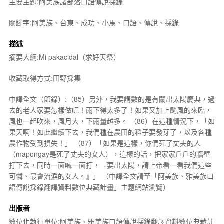
主要主題:阿美族諸部落口語傳說採錄
關鍵字:阿美族、台東、成功、小馬、口語、傳說、採錄
描述
摘要大綱:Mi pakacidal（求好天祭）
收藏取得方式:田野採集
中譯全文（節錄）:（85）另外，我要講數的是有關出太陽慶典，過
去的老人家要怎樣做呢！雨下得太多了！如果又加上颱風的來臨，
風也一起吹來，風月大，下雨量越多。 （86）在這種情況下，「如
果天啊！如此繼續下去，我們種在農田的稻子要發芽了，以及各種
農作物受到損失！」 （87）「如果是這樣，你們死了丈夫的人
（mapongay是死了丈夫的女人），這樣的話，把家家戶戶的牆壁
打下去，同時一面喊一面打，『要出太陽，請上帝看一看我們這些
可憐、最會流淚的女人。』」 （中譯全文請至「阿美族、雅美族口
語傳說採錄翻譯資料數位典藏計畫」主題網站瀏覽）
出版者
數位化執行單位:阿美族、雅美族口語傳說採錄翻譯資料數位典藏計