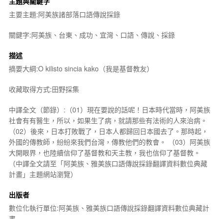
主題與關鍵字
主要主題:阿美族諸部落口語傳說採錄
關鍵字:阿美族、台東、成功、宜灣、口語、傳說、採錄
描述
摘要大綱:O kilisto sincia kako（我是基督教友）
收藏取得方式:田野採集
中譯全文（節錄）:（01）現在要說的話呢！日本時代當時，阿美族
社會有有醫生，所以，如果生了病，就請那些有法術的人來治病。
（02）後來，日本打敗戰了，日本人都歸回日本國去了。那時起，
外國的傳教師，紛紛來我們台灣，傳教他們的教會。 （03）阿美族
大開眼界，也陸續信仰了基督教和天主教，我也信仰了基督教。
（中譯全文請至「阿美族、雅美族口語傳說採錄翻譯資料數位典藏
計畫」主題網站瀏覽）
出版者
數位化執行單位:阿美族、雅美族口語傳說採錄翻譯資料數位典藏計
畫