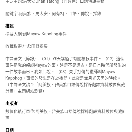
主要主題:馬太安Unak Tafong（何有柯）口語傳說採錄
關鍵字:阿美族、馬太安、何有柯、口語、傳說、採錄
描述
摘要大綱:談Mayaw Kapohog事件
收藏取得方式:田野採集
中譯全文（節錄）:（01）昨天講過了有關槍殺事件。 （02）這個
事件是我的親戚Mayaw的事。這是不是講古，是日本時代所發生的
一件故事而已。我如此說。 （03）失手打傷的獵師叫Mayaw
Kapohog，事情的發生是在於夜間，此夜是無月光天黑的時候。
（中譯全文請至「阿美族、雅美族口語傳說採錄翻譯資料數位典藏
計畫」主題網站瀏覽）
出版者
數位化執行單位:阿美族、雅美族口語傳說採錄翻譯資料數位典藏計
畫
日期