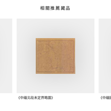
相關推薦藏品
《中緬北段未定界略圖》
《中緬