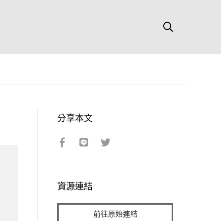
分享本文
資源連結
前往原始連結