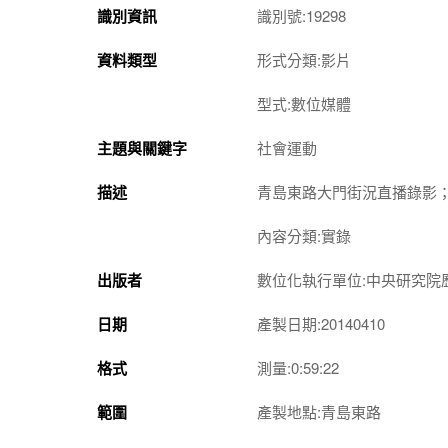
識別資訊
識別號:19298
資料類型
形式分類:影片
型式:數位媒體
主題與關鍵字
社會運動
描述
青島東路大門街況直播錄影；時
內容分類:實錄
出版者
數位化執行單位:中央研究院
日期
產製日期:20140410
格式
測量:0:59:22
範圍
產製地點:青島東路