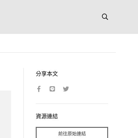
分享本文
資源連結
前往原始連結