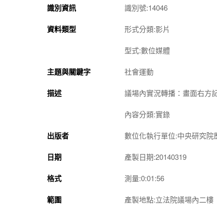
識別資訊
識別號:14046
資料類型
形式分類:影片
型式:數位媒體
主題與關鍵字
社會運動
描述
議場內實況轉播：畫面右方
內容分類:實錄
出版者
數位化執行單位:中央研究院
日期
產製日期:20140319
格式
測量:0:01:56
範圍
產製地點:立法院議場內二樓