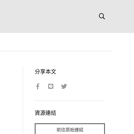
分享本文
資源連結
前往原始連結