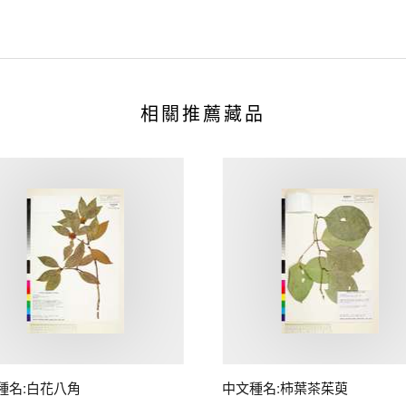
相關推薦藏品
種名:白花八角
中文種名:柿葉茶茱萸