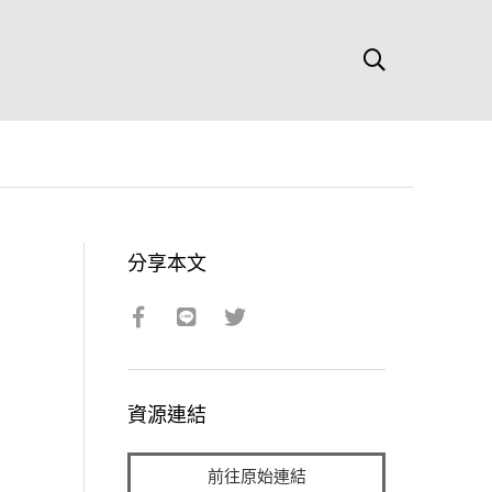
分享本文
資源連結
前往原始連結