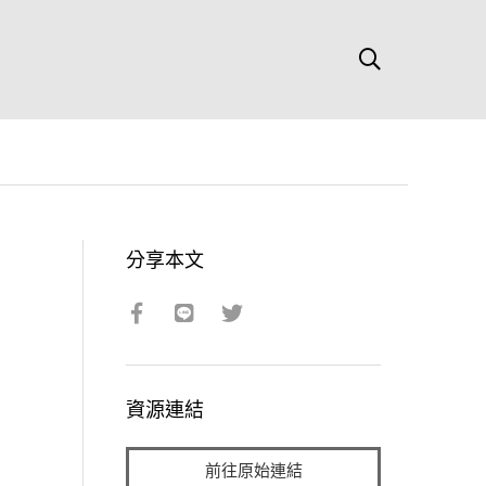
分享本文
資源連結
前往原始連結