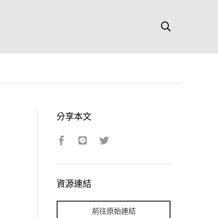
分享本文
資源連結
前往原始連結