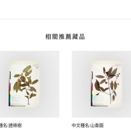
相關推薦藏品
種名:通條樹
中文種名:山香圓