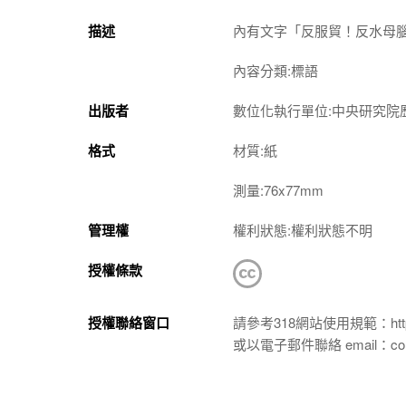
描述
內有文字「反服貿！反水母
內容分類:標語
出版者
數位化執行單位:中央研究院
格式
材質:紙
測量:76x77mm
管理權
權利狀態:權利狀態不明
授權條款
授權聯絡窗口
請參考318網站使用規範：https://p
或以電子郵件聯絡 email：conta