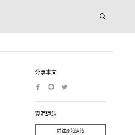
分享本文
資源連結
前往原始連結