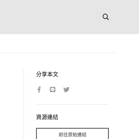
分享本文
資源連結
前往原始連結