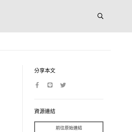
分享本文
資源連結
前往原始連結