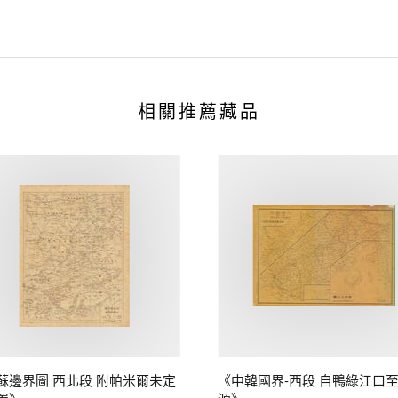
相關推薦藏品
蘇邊界圖 西北段 附帕米爾未定
《中韓國界-西段 自鴨綠江口