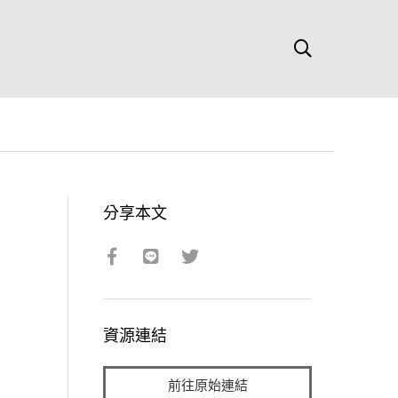
分享本文
資源連結
前往原始連結