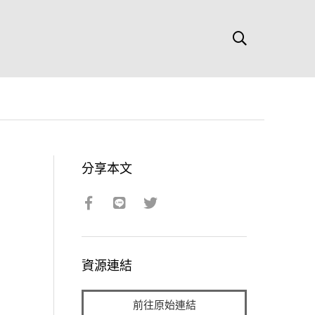
分享本文
資源連結
前往原始連結