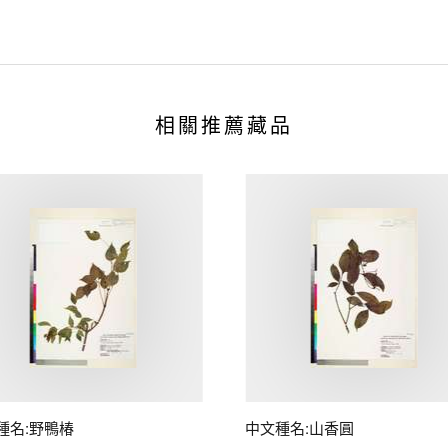
相關推薦藏品
種名:野鴨椿
中文種名:山香圓