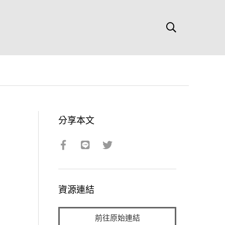
分享本文
資源連結
前往原始連結