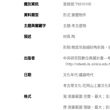
識別資訊
登錄號:T9310105
資料類型
形式:實體物件
主題與關鍵字
主題:考古遺物
描述
材質:陶
形制:橙皮灰胎細砂陶折肩，
出版者
中央研究院數位典藏計畫--
（http://ndweb.iis.sinica.ed
日期
文化年代:鐵器時代
考古學文化:花岡山上層文化
格式
寬:測量範圍 完整、最大；全器 
厚:測量範圍 殘破、最大；折肩 