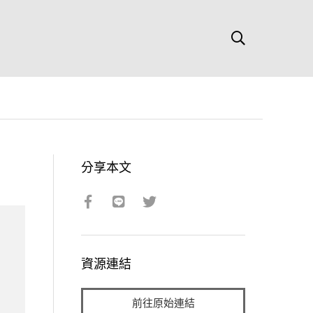
分享本文
資源連結
前往原始連結