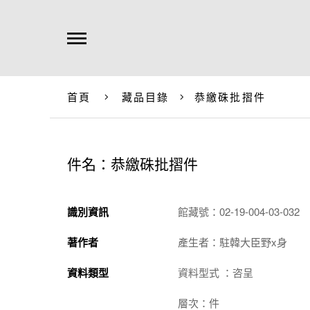
首頁
藏品目錄
恭繳硃批摺件
件名：恭繳硃批摺件
識別資訊
館藏號：02-19-004-03-032
著作者
產生者：駐韓大臣野x身
資料類型
資料型式 ：咨呈
層次：件