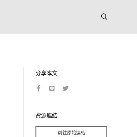
分享本文
資源連結
前往原始連結