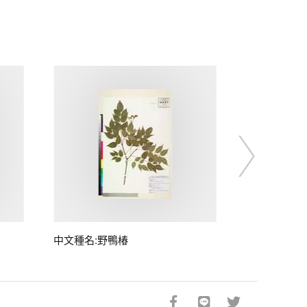
中文種名:野鴨椿