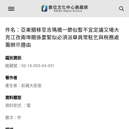
件名：亞東關移至吉瑪橋一節似暫不宜定議又噶大
克江孜兩埠關係要緊似必須派華員常駐乞與稅務處
籌辦示遵由
識別資訊
館藏號：02-16-003-04-031
著作者
產生者：赴藏大臣張
資料類型
資料型式 ：電
層次：件