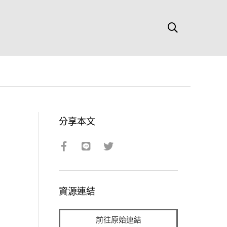
分享本文
資源連結
前往原始連結