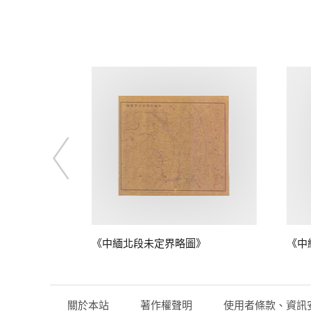
圖》
《中緬北段未定界略圖》
《中
關於本站
著作權聲明
使用者條款、資訊