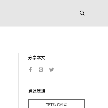
分享本文
資源連結
前往原始連結