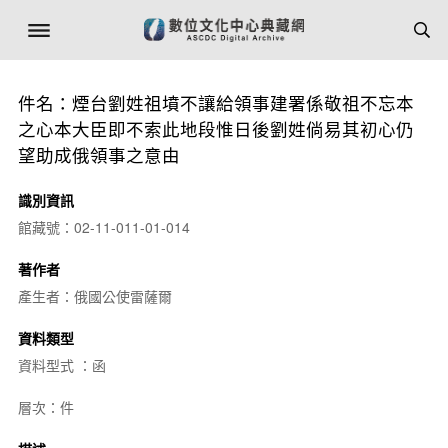
件名：煙台劉姓祖墳不讓給領事建署係敬祖不忘本
之心本大臣即不索此地段惟日後劉姓倘易其初心仍
望助成俄領事之意由
識別資訊
館藏號：02-11-011-01-014
著作者
產生者：俄國公使雷薩爾
資料類型
資料型式 ：函
層次：件