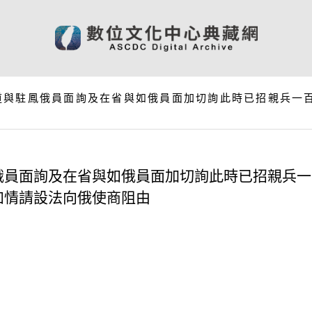
道與駐鳳俄員面詢及在省與如俄員面加切詢此時已招親兵一
俄員面詢及在省與如俄員面加切詢此時已招親兵一
如情請設法向俄使商阻由