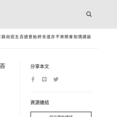
百餘尚招五百語意始終含混亦不來照會如情請設
百
分享本文
資源連結
前往原始連結