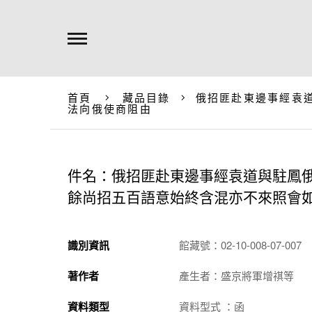
首頁
藏品目錄
俄招匪赴東邊事經袁
法向俄使商阻由
件名：俄招匪赴東邊事經袁道與駐鳳
餘尚招五百語意始終含混亦不來照會
識別資訊
館藏號：02-10-008-07-007
著作者
產生者：盛京將軍增祺等
資料類型
資料型式 ：函