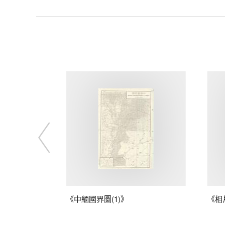
藤
《中緬國界圖(1)》
《相