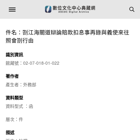
件名：劄江海關道辯論賠款扣息事再錄與義使來往
照會劄行由
識別資訊
館藏號：02-07-018-01-022
著作者
產生者：外務部
資料類型
資料型式 ：函
層次：件
描述