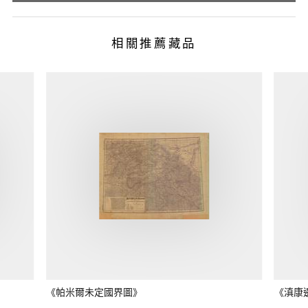
相關推薦藏品
《帕米爾未定國界圖》
《滇康