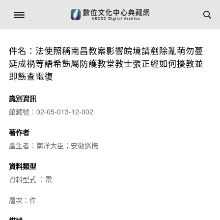
件名：法使照稱南昌教案影響皖境請剷除亂萌勿蔓
延成禍等語希飭屬防護教堂教士張正經如何擾教並
即飭查電復
識別資訊
館藏號：02-05-013-12-002
著作者
產生者：南洋大臣；安徽巡撫
資料類型
資料型式 ：電
層次：件