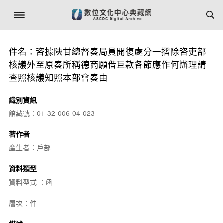
件名：咨據陝甘總督奏局員開復處分一摺除咨吏部
核議外至原奏所稱德商願借巨款各節應作何辦理請
查照核議知照本部會奏由
識別資訊
館藏號：01-32-006-04-023
著作者
產生者：戶部
資料類型
資料型式 ：函
層次：件