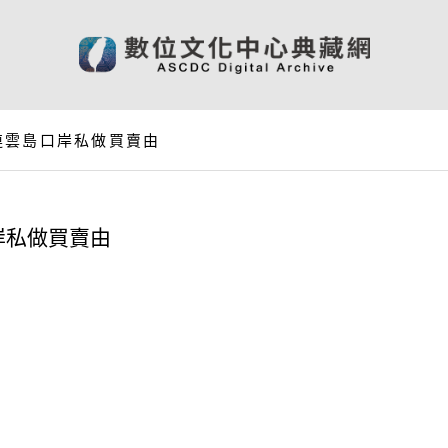
連雲島口岸私做買賣由
岸私做買賣由