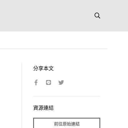
分享本文
資源連結
前往原始連結