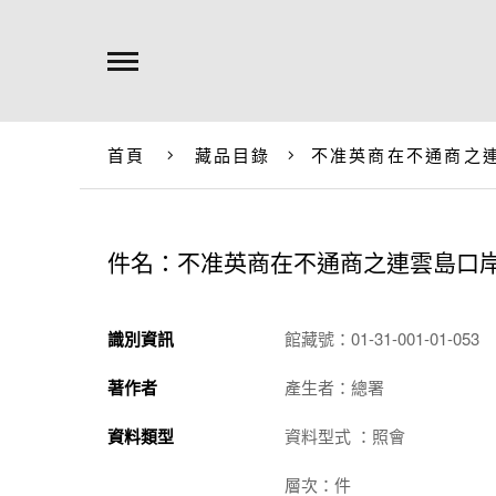
首頁
藏品目錄
不准英商在不通商之
件名：不准英商在不通商之連雲島口
識別資訊
館藏號：01-31-001-01-053
著作者
產生者：總署
資料類型
資料型式 ：照會
層次：件