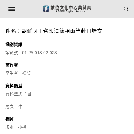
件名：朝鮮國王咨報遣徐相雨等赴日諦交
識別資訊
館藏號：01-25-018-02-023
著作者
產生者：禮部
資料類型
資料型式 ：函
層次：件
描述
版本：抄檔