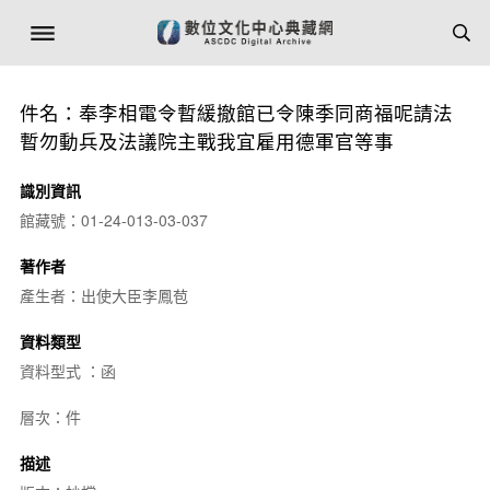
件名：奉李相電令暫緩撤館已令陳季同商福呢請法
暫勿動兵及法議院主戰我宜雇用德軍官等事
識別資訊
館藏號：01-24-013-03-037
著作者
產生者：出使大臣李鳳苞
資料類型
資料型式 ：函
層次：件
描述