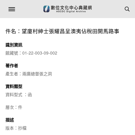
件名：望廈村紳士張耀昌呈澳夷佔稅田開馬路事
識別資訊
館藏號：01-22-003-09-002
著作者
產生者：兩廣總督張之洞
資料類型
資料型式 ：函
層次：件
描述
版本：抄檔