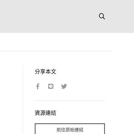
分享本文
資源連結
前往原始連結