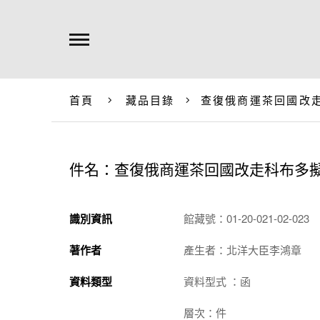
首頁
藏品目錄
查復俄商運茶回國改
件名：查復俄商運茶回國改走科布多
識別資訊
館藏號：01-20-021-02-023
著作者
產生者：北洋大臣李鴻章
資料類型
資料型式 ：函
層次：件