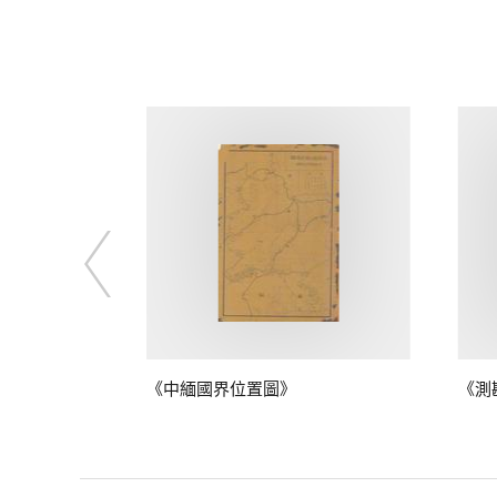
鴨綠江口至江
《中緬國界位置圖》
《測