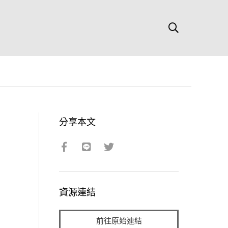
分享本文
資源連結
前往原始連結