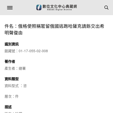
件名：俄格使照稱匿留俄國逃跑哈薩克請飭交出希
明聲復由
識別資訊
館藏號：01-17-055-02-008
著作者
產生者：總署
資料類型
資料型式 ：咨
層次：件
描述